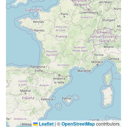
Leaflet
|
©
OpenStreetMap
contributors