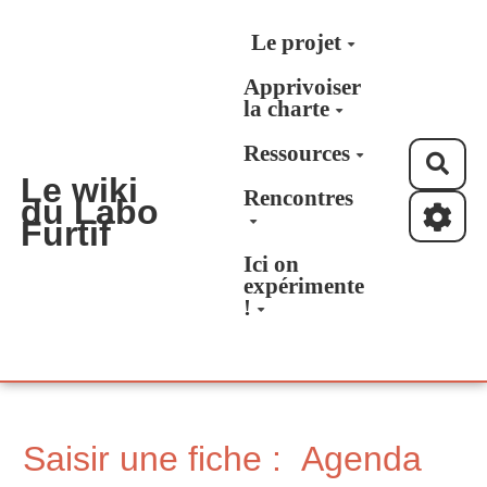
Aller au contenu principal
Le projet
Apprivoiser
la charte
Ressources
Rec
Le wiki
Rencontres
du Labo
Furtif
Ici on
expérimente
!
Saisir une fiche : Agenda