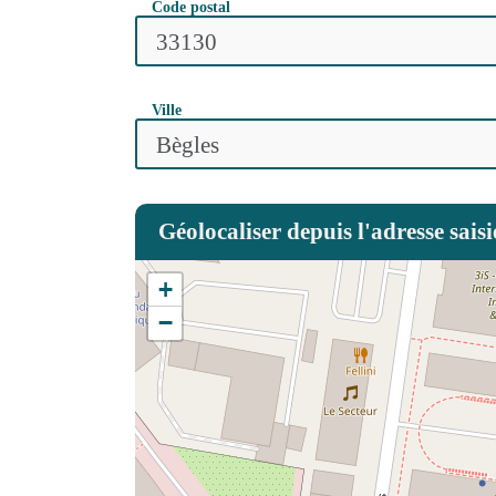
Code postal
Ville
Géolocaliser depuis l'adresse saisi
+
−