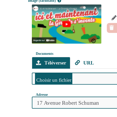
Image (facultatif)
Documents
Téléverser
URL
Adresse