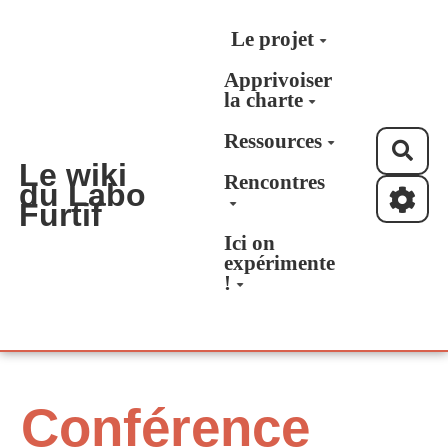
Aller au contenu principal
Le projet
Apprivoiser
la charte
Ressources
Rec
Le wiki
Rencontres
du Labo
Furtif
Ici on
expérimente
!
Conférence