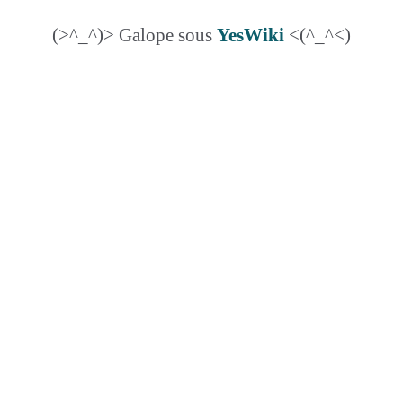
(>^_^)> Galope sous
YesWiki
<(^_^<)