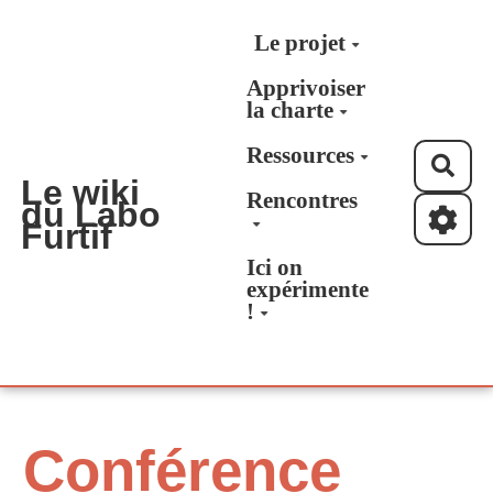
Aller au contenu principal
Le projet
Apprivoiser
la charte
Ressources
Rec
Le wiki
Rencontres
du Labo
Furtif
Ici on
expérimente
!
Conférence