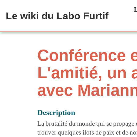
Aller au contenu principal
L
Le wiki du Labo Furtif
Conférence e
L'amitié, un a
avec Mariann
Description
La brutalité du monde qui se propage c
trouver quelques îlots de paix et de n