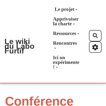
Aller au contenu principal
Le projet
Apprivoiser
la charte
Ressources
Rec
Le wiki
Rencontres
du Labo
Furtif
Ici on
expérimente
!
Conférence