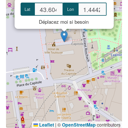
Lat
Lon
Déplacez moi si besoin
Leaflet
|
©
OpenStreetMap
contributors