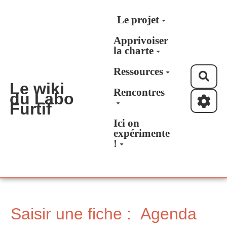
Aller au contenu principal
Le projet
Apprivoiser
la charte
Ressources
Rec
Le wiki
Rencontres
du Labo
Furtif
Ici on
expérimente
!
Saisir une fiche : Agenda