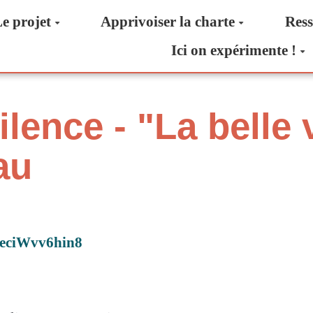
e projet
Apprivoiser la charte
Ress
Ici on expérimente !
lence - "La belle v
au
=eciWvv6hin8