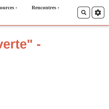
ources
Rencontres
Recherche
erte" -