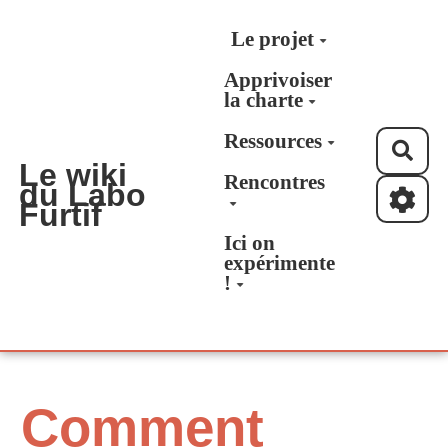
Aller au contenu principal
Le projet
Apprivoiser
la charte
Ressources
Rec
Le wiki
Rencontres
du Labo
Furtif
Ici on
expérimente
!
Comment