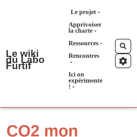
Aller au contenu principal
Le projet
Apprivoiser
la charte
Ressources
Rec
Le wiki
Rencontres
du Labo
Furtif
Ici on
expérimente
!
CO2 mon