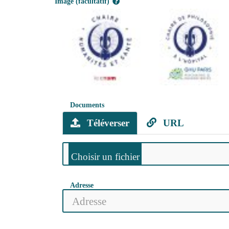
Image (facultatif)
Documents
Téléverser
URL
Adresse