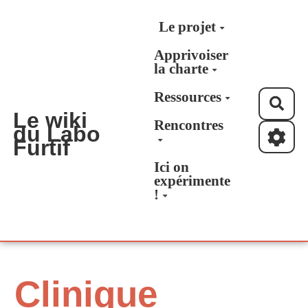
Aller au contenu principal
Le projet
Apprivoiser
la charte
Ressources
Rec
Le wiki
Rencontres
du Labo
Furtif
Ici on
expérimente
!
Clinique