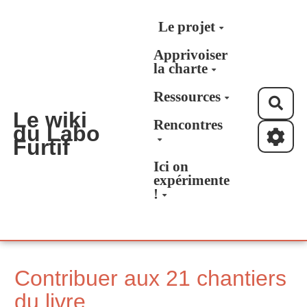
Aller au contenu principal
Le projet
Apprivoiser
la charte
Ressources
Rec
Le wiki
Rencontres
du Labo
Furtif
Ici on
expérimente
!
Contribuer aux 21 chantiers
du livre