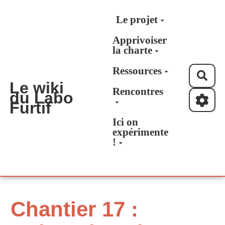
Aller au contenu principal
Le projet
Apprivoiser
la charte
Ressources
Rec
Le wiki
Rencontres
du Labo
Furtif
Ici on
expérimente
!
Chantier 17 :