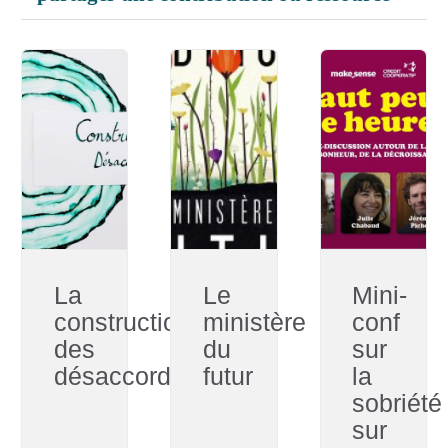
La
Le
Mini-
construction
ministère
conf
des
du
sur
désaccords
futur
la
sobriété
sur