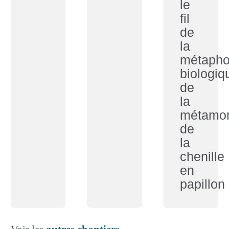
le
fil
de
la
métapho
biologiq
de
la
métamo
de
la
chenille
en
papillon