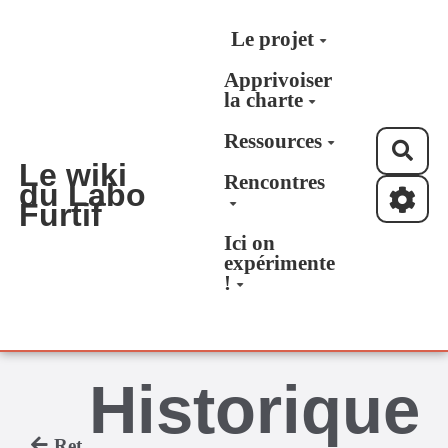
Aller au contenu principal
Le projet
Apprivoiser
la charte
Ressources
Rec
Le wiki
Rencontres
du Labo
Furtif
Ici on
expérimente
!
Historique
Retour