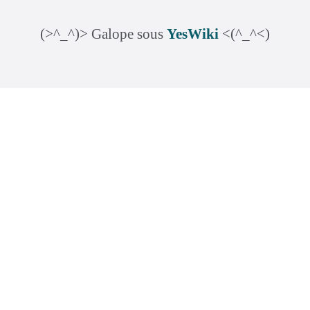
(>^_^)> Galope sous
YesWiki
<(^_^<)