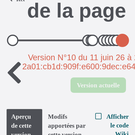
de la page
Version N°10 du 11 juin 26 à
2a01:cb1d:909f:e600:9dec:e64
Version actuelle
Aperçu
Modifs
Afficher
le code
de cette
apportées par
Wiki
version
cette version