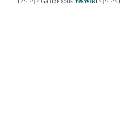
(>^_^)> Galope sous
YesWiki
<(^_^<)