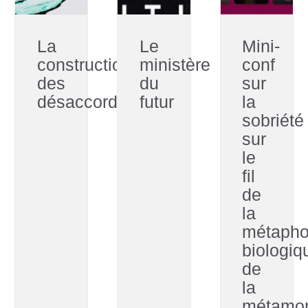
La
Le
Mini-
construction
ministère
conf
des
du
sur
désaccords
futur
la
sobriété
sur
le
fil
de
la
métapho
biologiq
de
la
métamo