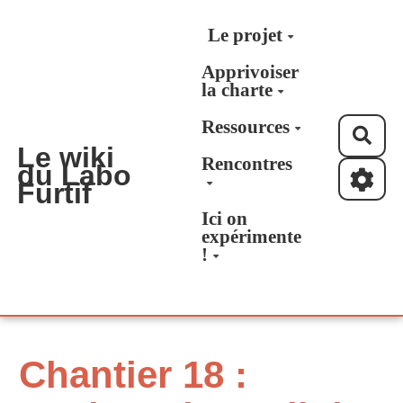
Aller au contenu principal
Le projet
Apprivoiser
la charte
Ressources
Rec
Le wiki
Rencontres
du Labo
Furtif
Ici on
expérimente
!
Chantier 18 :