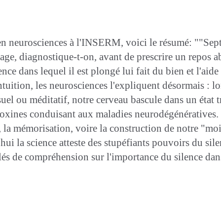
r en neurosciences à l'INSERM, voici le résumé: ""S
age, diagnostique-t-on, avant de prescrire un repos ab
lence dans lequel il est plongé lui fait du bien et l'aid
tuition, les neurosciences l'expliquent désormais : l
suel ou méditatif, notre cerveau bascule dans un état t
s toxines conduisant aux maladies neurodégénératives. 
, la mémorisation, voire la construction de notre "moi
hui la science atteste des stupéfiants pouvoirs du sil
clés de compréhension sur l'importance du silence dan