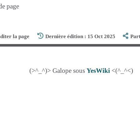
 de page
diter la page
Dernière édition : 15 Oct 2025
Par
(>^_^)> Galope sous
YesWiki
<(^_^<)