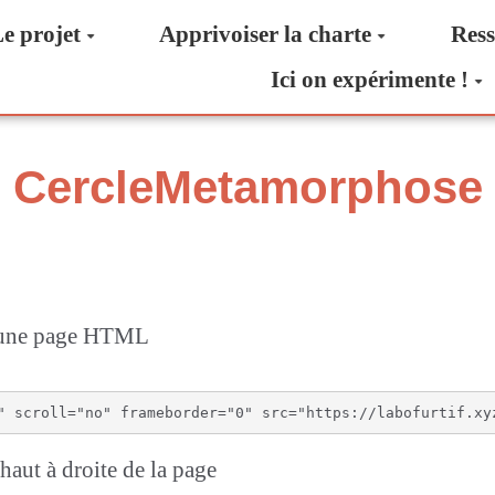
e projet
Apprivoiser la charte
Ress
Ici on expérimente !
ge CercleMetamorphose
s une page HTML
aut à droite de la page