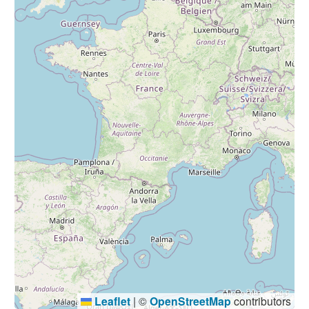
Leaflet
|
©
OpenStreetMap
contributors