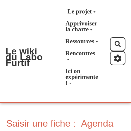
Aller au contenu principal
Le projet
Apprivoiser
la charte
Ressources
Rec
Le wiki
Rencontres
du Labo
Furtif
Ici on
expérimente
!
Saisir une fiche : Agenda