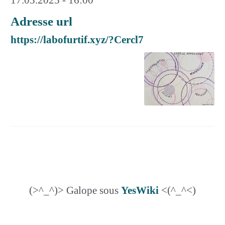
Adresse url
https://labofurtif.xyz/?Cercl7
(>^_^)> Galope sous
YesWiki
<(^_^<)