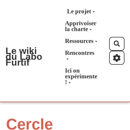
Aller au contenu principal
Le projet
Apprivoiser
la charte
Ressources
Rec
Le wiki
Rencontres
du Labo
Furtif
Ici on
expérimente
!
Cercle