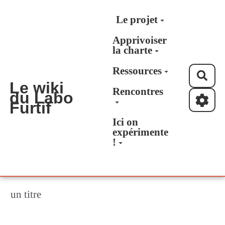
Aller au contenu principal
Le projet
Apprivoiser
la charte
Ressources
Rec
Le wiki
Rencontres
du Labo
Furtif
Ici on
expérimente
!
un titre