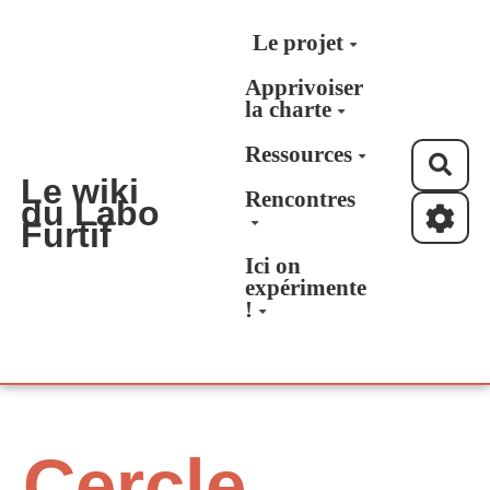
Aller au contenu principal
Le projet
Apprivoiser
la charte
Ressources
Rec
Le wiki
Rencontres
du Labo
Furtif
Ici on
expérimente
!
Cercle