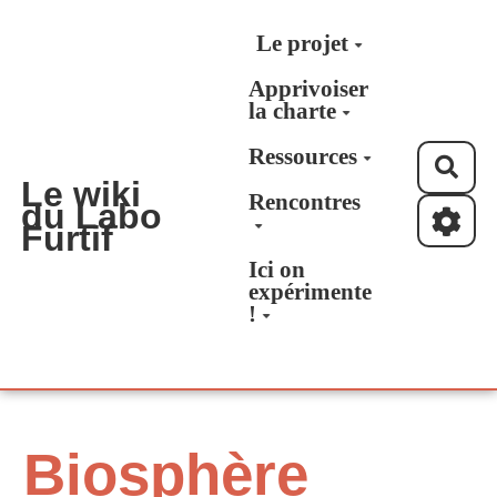
Aller au contenu principal
Le projet
Apprivoiser
la charte
Ressources
Rec
Le wiki
Rencontres
du Labo
Furtif
Ici on
expérimente
!
Biosphère