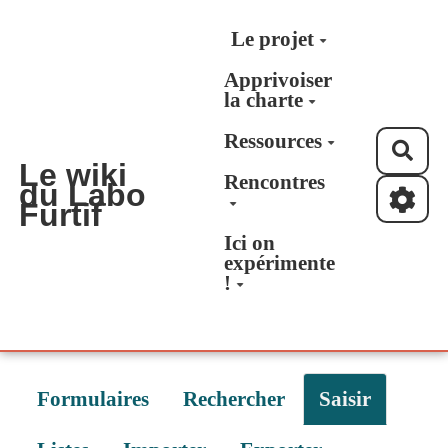
Aller au contenu principal
Le projet
Apprivoiser
la charte
Ressources
Rec
Le wiki
Rencontres
du Labo
Furtif
Ici on
expérimente
!
Formulaires
Rechercher
Saisir