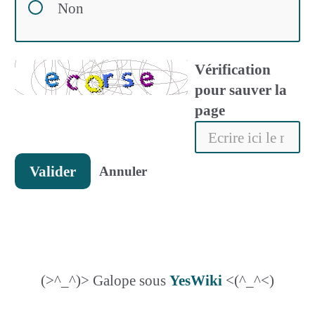
Non
Vérification
pour sauver la
page
Valider
Annuler
(>^_^)> Galope sous
YesWiki
<(^_^<)