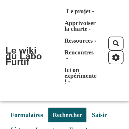
Aller au contenu principal
Le projet
Apprivoiser
la charte
Ressources
Rec
Le wiki
Rencontres
du Labo
Furtif
Ici on
expérimente
!
Formulaires
Rechercher
Saisir