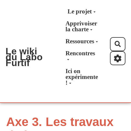
Aller au contenu principal
Le projet
Apprivoiser
la charte
Ressources
Rec
Le wiki
Rencontres
du Labo
Furtif
Ici on
expérimente
!
Axe 3. Les travaux