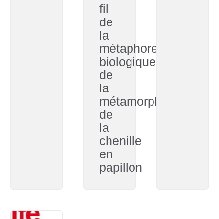
fil
de
la
métaphore
biologique
de
la
métamorphose
de
la
chenille
en
papillon