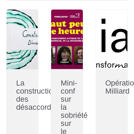
La
Mini-
Opérati
construction
conf
Milliard
des
sur
désaccords
la
sobriété
sur
le