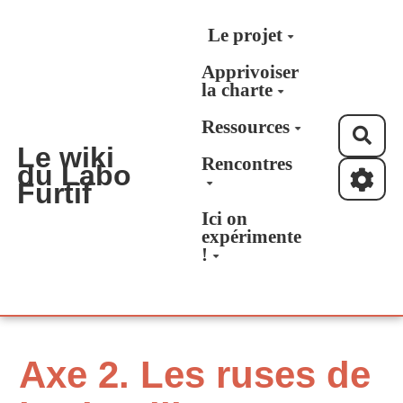
Aller au contenu principal
Le projet
Apprivoiser
la charte
Ressources
Rec
Le wiki
Rencontres
du Labo
Furtif
Ici on
expérimente
!
Axe 2. Les ruses de