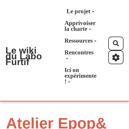
Aller au contenu principal
Le projet
Apprivoiser
la charte
Ressources
Rec
Le wiki
Rencontres
du Labo
Furtif
Ici on
expérimente
!
Atelier Epop&