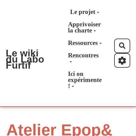
Aller au contenu principal
Le projet
Apprivoiser
la charte
Ressources
Rec
Le wiki
Rencontres
du Labo
Furtif
Ici on
expérimente
!
Atelier Epop&