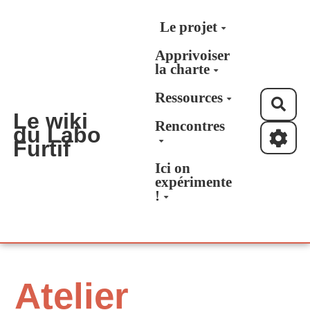
Aller au contenu principal
Le projet
Apprivoiser
la charte
Ressources
Rec
Le wiki
Rencontres
du Labo
Furtif
Ici on
expérimente
!
Atelier