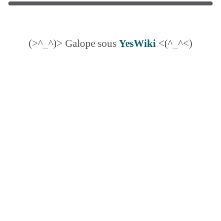
(>^_^)> Galope sous
YesWiki
<(^_^<)