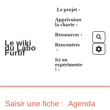
Aller au contenu principal
Le projet
Apprivoiser
la charte
Ressources
Rec
Le wiki
Rencontres
du Labo
Furtif
Ici on
expérimente
!
Saisir une fiche : Agenda