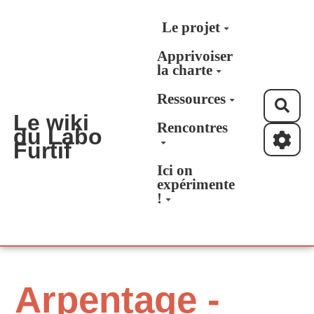
Aller au contenu principal
Le projet
Apprivoiser
la charte
Ressources
Rec
Le wiki
Rencontres
du Labo
Furtif
Ici on
expérimente
!
Arpentage -