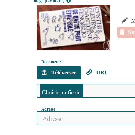
Image (facultatif)
Mo
Su
Documents
Téléverser
URL
Adresse