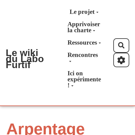
Aller au contenu principal
Le projet
Apprivoiser
la charte
Ressources
Rec
Le wiki
Rencontres
du Labo
Furtif
Ici on
expérimente
!
Arpentage