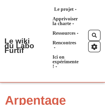
Aller au contenu principal
Le projet
Apprivoiser
la charte
Ressources
Rec
Le wiki
Rencontres
du Labo
Furtif
Ici on
expérimente
!
Arpentage