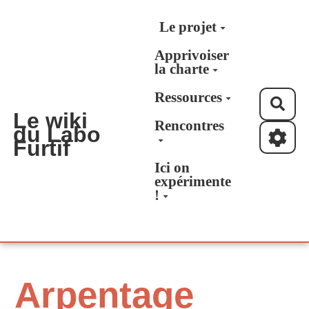
Aller au contenu principal
Le projet
Apprivoiser
la charte
Ressources
Rec
Le wiki
Rencontres
du Labo
Furtif
Ici on
expérimente
!
Arpentage