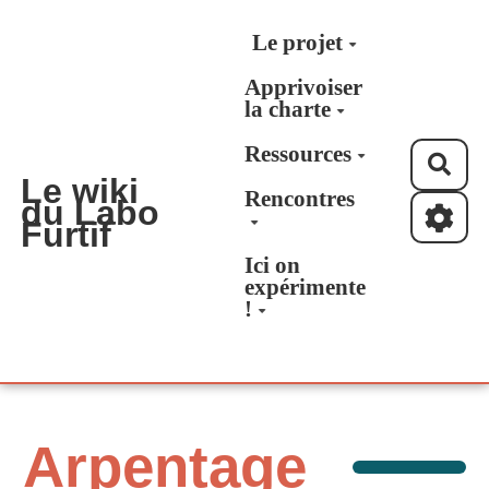
Aller au contenu principal
Le projet
Apprivoiser
la charte
Ressources
Rec
Le wiki
Rencontres
du Labo
Furtif
Ici on
expérimente
!
Arpentage