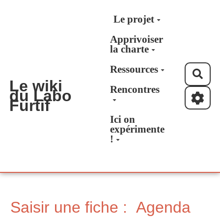
Aller au contenu principal
Le projet
Apprivoiser
la charte
Ressources
Rec
Le wiki
Rencontres
du Labo
Furtif
Ici on
expérimente
!
Saisir une fiche : Agenda