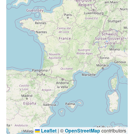
Leaflet
|
©
OpenStreetMap
contributors