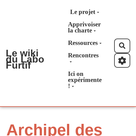
Aller au contenu principal
Le projet
Apprivoiser
la charte
Ressources
Rec
Le wiki
Rencontres
du Labo
Furtif
Ici on
expérimente
!
Archipel des