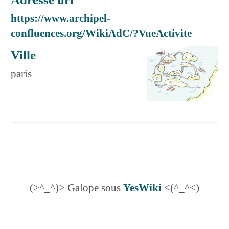
https://www.archipel-
confluences.org/WikiAdC/?VueActivite
Ville
paris
(>^_^)> Galope sous
YesWiki
<(^_^<)