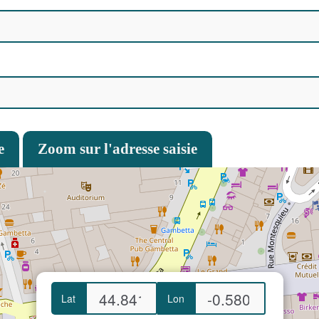
e
Zoom sur l'adresse saisie
Lat
Lon