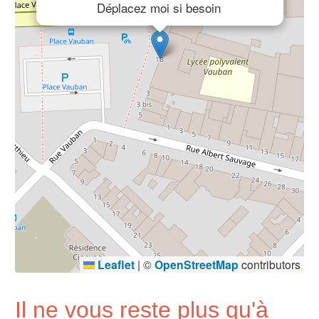
Déplacez moi si besoin
Leaflet
|
©
OpenStreetMap
contributors
Il ne vous reste plus qu'à