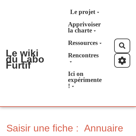
Aller au contenu principal
Le projet
Apprivoiser
la charte
Ressources
Rec
Le wiki
Rencontres
du Labo
Furtif
Ici on
expérimente
!
Saisir une fiche : Annuaire