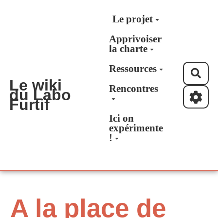
Aller au contenu principal
Le projet
Apprivoiser
la charte
Ressources
Rec
Le wiki
Rencontres
du Labo
Furtif
Ici on
expérimente
!
A la place de