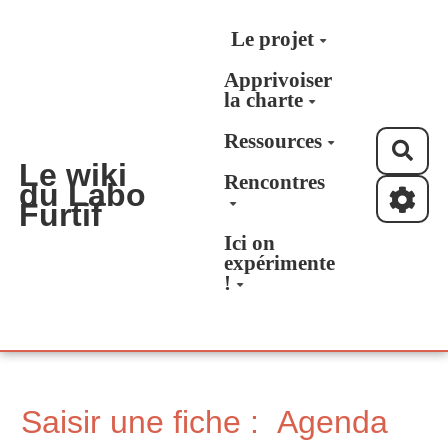
Aller au contenu principal
Le projet
Apprivoiser
la charte
Ressources
Rec
Le wiki
Rencontres
du Labo
Furtif
Ici on
expérimente
!
Saisir une fiche : Agenda