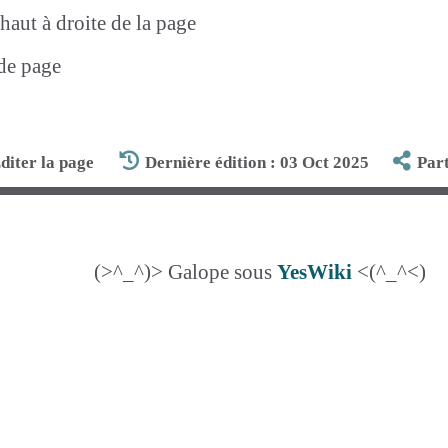
aut à droite de la page
 de page
diter la page
Dernière édition : 03 Oct 2025
Par
(>^_^)> Galope sous
YesWiki
<(^_^<)