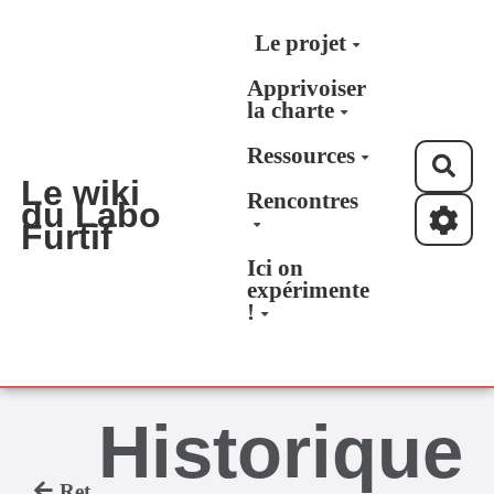
Aller au contenu principal
Le projet
Apprivoiser
la charte
Ressources
Rec
Le wiki
Rencontres
du Labo
Furtif
Ici on
expérimente
!
Historique
Retour